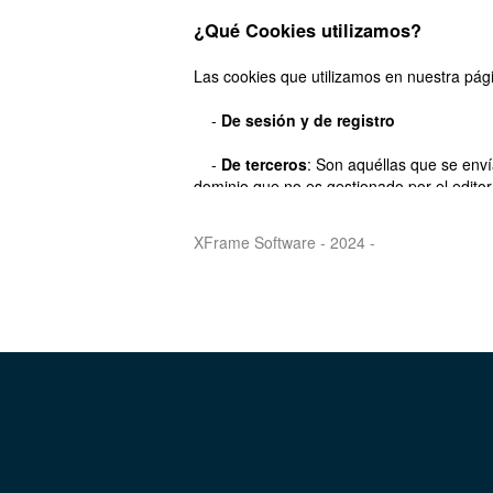
¿Qué Cookies utilizamos?
Las cookies que utilizamos en nuestra pág
-
De sesión y de registro
-
De terceros
: Son aquéllas que se enví
dominio que no es gestionado por el editor,
través de las cookies. En nuestro caso uti
Analytics
:
https://support.google.com/an
XFrame Software - 2024 -
¿Cómo deshabilitar las Cookies?
Normalmente es posible dejar de aceptar l
Cookies de un Servicio en particular.
Todos los navegadores modernos permiten 
normalmente se encuentran en las ¨opcion
Asimismo, puede configurar su navegador o
complementos gratuitos para evitar que se